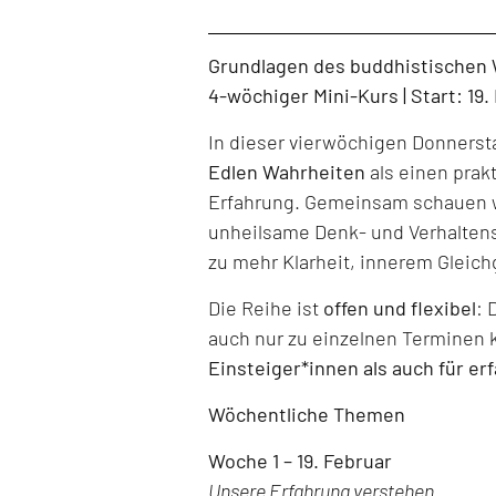
Level: Beginner, Intermediate, All Levels
Grundlagen des buddhistischen
4-wöchiger Mini-Kurs | Start: 19
In dieser vierwöchigen Donners
Edlen Wahrheiten
als einen prak
Erfahrung. Gemeinsam schauen w
unheilsame Denk- und Verhaltens
zu mehr Klarheit, innerem Gleich
Die Reihe ist
offen und flexibel
: 
auch nur zu einzelnen Terminen 
Einsteiger*innen als auch für er
Wöchentliche Themen
Woche 1 – 19. Februar
Unsere Erfahrung verstehen