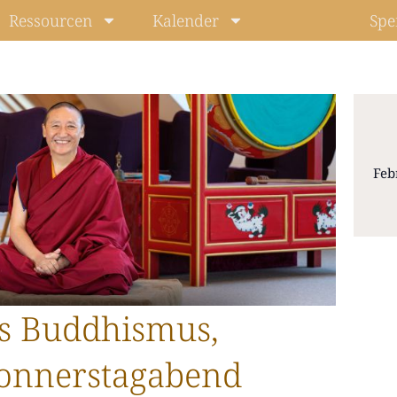
Ressourcen
Kalender
Spe
Feb
Level: Beg
s Buddhismus,
onnerstagabend