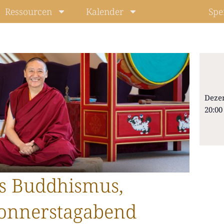
Ressourcen
Kalender
Spe
Deze
20:00
Level: Beg
s Buddhismus,
onnerstagabend