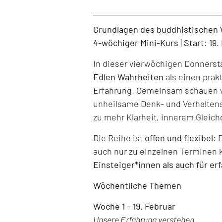
Level: Beginner, Intermediate, All Levels
Grundlagen des buddhistischen
4-wöchiger Mini-Kurs | Start: 19
In dieser vierwöchigen Donners
Edlen Wahrheiten
als einen prak
Erfahrung. Gemeinsam schauen w
unheilsame Denk- und Verhaltens
zu mehr Klarheit, innerem Gleich
Die Reihe ist
offen und flexibel
: 
auch nur zu einzelnen Terminen 
Einsteiger*innen als auch für er
Wöchentliche Themen
Woche 1 – 19. Februar
Unsere Erfahrung verstehen