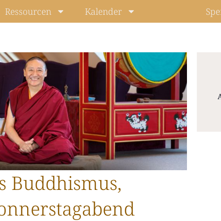
Ressourcen
Kalender
Spe
A
Level: Beg
s Buddhismus,
onnerstagabend