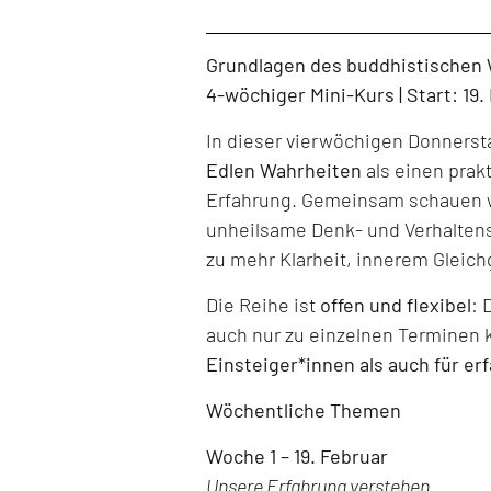
Level: Beginner, Intermediate, All Levels
Grundlagen des buddhistischen
4-wöchiger Mini-Kurs | Start: 19
In dieser vierwöchigen Donners
Edlen Wahrheiten
als einen prak
Erfahrung. Gemeinsam schauen w
unheilsame Denk- und Verhaltens
zu mehr Klarheit, innerem Gleich
Die Reihe ist
offen und flexibel
: 
auch nur zu einzelnen Terminen 
Einsteiger*innen als auch für er
Wöchentliche Themen
Woche 1 – 19. Februar
Unsere Erfahrung verstehen