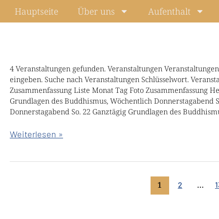
Zum
Hauptseite
Über uns
Aufenthalt
Inhalt
springen
Liebevolle
4 Veranstaltungen gefunden. Veranstaltungen Veranstaltungen
eingeben. Suche nach Veranstaltungen Schlüsselwort. Veranst
Weisheit
Zusammenfassung Liste Monat Tag Foto Zusammenfassung Heu
Retreat
Grundlagen des Buddhismus, Wöchentlich Donnerstagabend S
mit
Donnerstagabend So. 22 Ganztägig Grundlagen des Buddhismu
Chökyi
Weiterlesen »
Nyima
Rinpoche
1
…
2
1