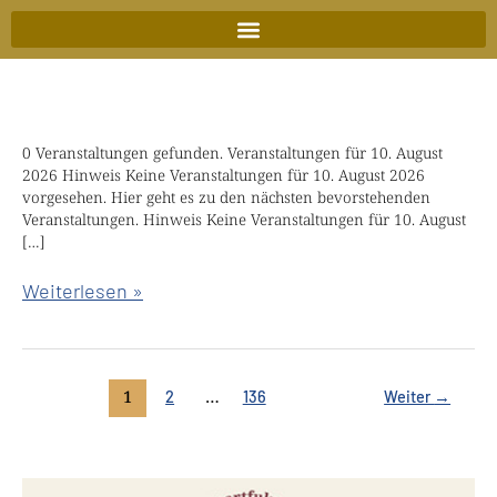
Zum
Inhalt
springen
0 Veranstaltungen gefunden. Veranstaltungen für 10. August
Liebevolle
2026 Hinweis Keine Veranstaltungen für 10. August 2026
Weisheit
vorgesehen. Hier geht es zu den nächsten bevorstehenden
Retreat
Veranstaltungen. Hinweis Keine Veranstaltungen für 10. August
[…]
mit
Chökyi
Weiterlesen »
Nyima
Rinpoche
1
…
2
136
Weiter
→