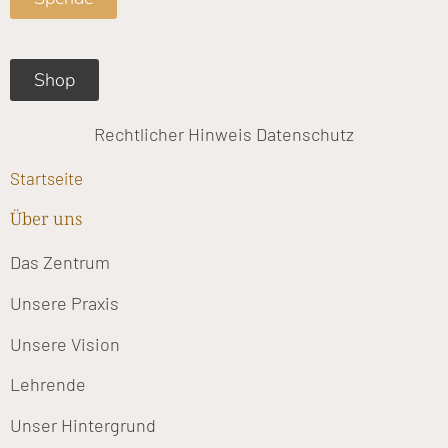
o
r
e
k
a
m
Shop
Rechtlicher Hinweis
Datenschutz
Startseite
Über uns
Das Zentrum
Unsere Praxis
Unsere Vision
Lehrende
Unser Hintergrund