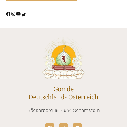
Gomde
Deutschland- Österreich
Bäckerberg 18, 4644 Scharnstein
F
I
Y