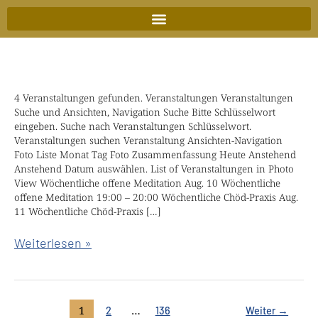
Zum
Inhalt
springen
4 Veranstaltungen gefunden. Veranstaltungen Veranstaltungen
Liebevolle
Suche und Ansichten, Navigation Suche Bitte Schlüsselwort
Weisheit
eingeben. Suche nach Veranstaltungen Schlüsselwort.
Retreat
Veranstaltungen suchen Veranstaltung Ansichten-Navigation
Foto Liste Monat Tag Foto Zusammenfassung Heute Anstehend
mit
Anstehend Datum auswählen. List of Veranstaltungen in Photo
Chökyi
View Wöchentliche offene Meditation Aug. 10 Wöchentliche
Nyima
offene Meditation 19:00 – 20:00 Wöchentliche Chöd-Praxis Aug.
11 Wöchentliche Chöd-Praxis […]
Rinpoche
Weiterlesen »
1
…
2
136
Weiter
→