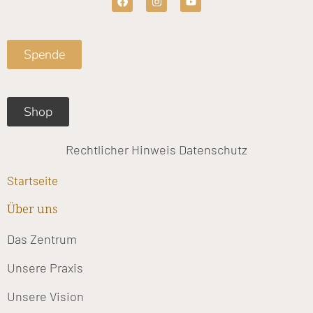
a
n
o
c
s
u
e
t
t
b
a
u
o
g
b
Spende
o
r
e
k
a
m
Shop
Rechtlicher Hinweis
Datenschutz
Startseite
Über uns
Das Zentrum
Unsere Praxis
Unsere Vision