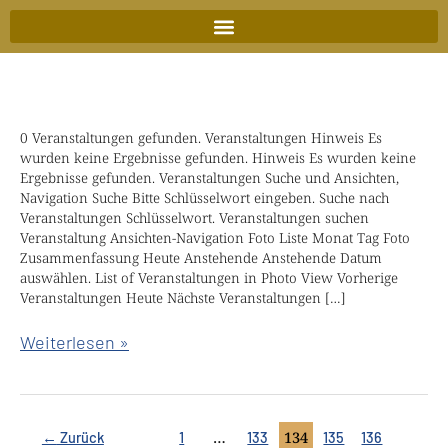
Zum
Inhalt
springen
0 Veranstaltungen gefunden. Veranstaltungen Hinweis Es
Tonglen
wurden keine Ergebnisse gefunden. Hinweis Es wurden keine
Dienstag
Ergebnisse gefunden. Veranstaltungen Suche und Ansichten,
mit
Navigation Suche Bitte Schlüsselwort eingeben. Suche nach
Veranstaltungen Schlüsselwort. Veranstaltungen suchen
Lama
Veranstaltung Ansichten-Navigation Foto Liste Monat Tag Foto
Thierry
Zusammenfassung Heute Anstehende Anstehende Datum
auswählen. List of Veranstaltungen in Photo View Vorherige
Veranstaltungen Heute Nächste Veranstaltungen […]
Weiterlesen »
…
134
←
Zurück
1
133
135
136